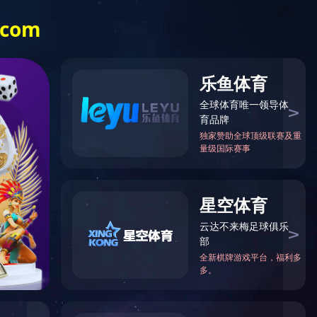
留言反馈
公司动态
联系我们